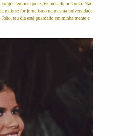
s longos tempos que estivemos ali, no curso. Não
nda mais se for jornalismo na mesma universidade
o João, teu dia está guardado em minha mente e