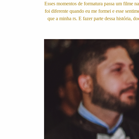
Esses momentos de formatura passa um filme na c
foi diferente quando eu me formei e esse sentim
que a minha rs. E fazer parte dessa história,