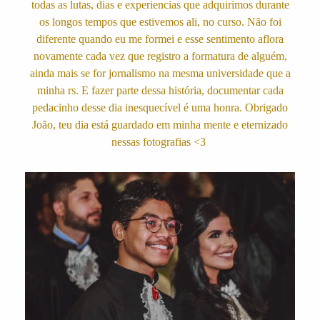
todas as lutas, dias e experiencias que adquirimos durante
os longos tempos que estivemos ali, no curso. Não foi
diferente quando eu me formei e esse sentimento aflora
novamente cada vez que registro a formatura de alguém,
ainda mais se for jornalismo na mesma universidade que a
minha rs. E fazer parte dessa história, documentar cada
pedacinho desse dia inesquecível é uma honra. Obrigado
João, teu dia está guardado em minha mente e eternizado
nessas fotografias <3